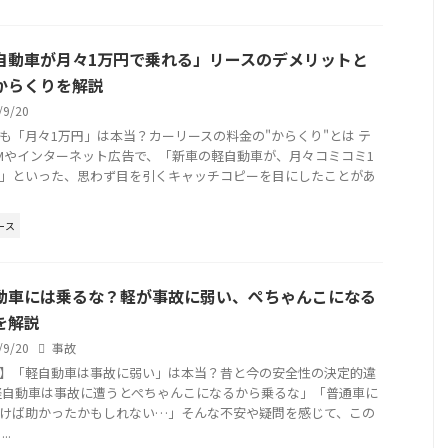
自動車が月々1万円で乗れる」リースのデメリットと
からくりを解説
/9/20
も「月々1万円」は本当？カーリースの料金の"からくり"とは テ
Mやインターネット広告で、「新車の軽自動車が、月々コミコミ1
」といった、思わず目を引くキャッチコピーを目にしたことがあ
ース
動車には乗るな？軽が事故に弱い、ぺちゃんこになる
を解説
/9/20
事故
】「軽自動車は事故に弱い」は本当？昔と今の安全性の決定的違
軽自動車は事故に遭うとぺちゃんこになるから乗るな」「普通車に
けば助かったかもしれない…」そんな不安や疑問を感じて、この
..