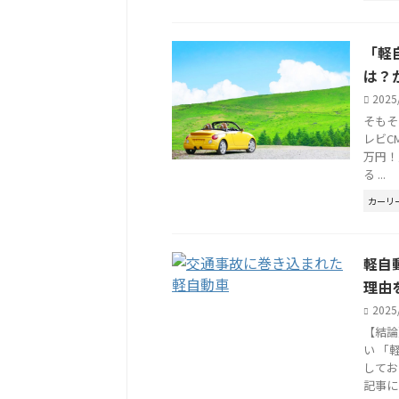
「軽
は？
2025
そもそ
レビC
万円！
る ...
カーリ
軽自
理由
2025
【結論
い 「
してお
記事に .