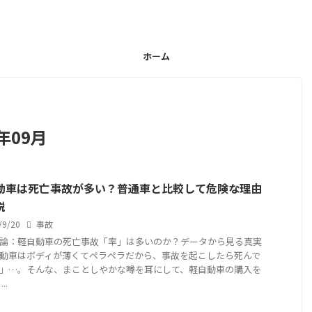
ホーム
年09月
動車は死亡事故が多い？普通車と比較して危険な理由
説
/9/20
事故
論：軽自動車の死亡事故「率」は多いのか？データから見る真実
動車はボディが薄くてペラペラだから、事故を起こしたら死んで
」…。そんな、まことしやかな噂を耳にして、軽自動車の購入を
..