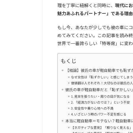
理を丁寧に紐解くと同時に、
現代にお
魅力あふれるパートナー」である理由
もし今、あなたが少しでも彼の車にコ
めてみてください。この記事を読み終
世界で一番誇らしい「特等席」に変わ
もくじ
【結論】彼氏の車が軽自動車でも恥ず
なぜ女性は「恥ずかしい」と感じてしまう
価値観は人それぞれ！大切なのは彼氏の人
彼氏の車が軽自動車だと「恥ずかしい
1. 見栄を張りたい・周りの目が気になる
2. 「経済力がないのでは？」という不安
3. 安全性や乗り心地への不満
4. いざという時のパワー不足を感じる
本当に軽自動車＝モテない？軽自動車
【ネガティブな意見】「頼りなく見える」