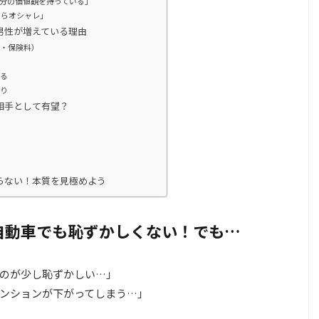
分の価値観を持っている」
ならオシャレ」
男性が増えている理由
金・保険料）
いる
がり
相手として有望？
らない！本質を見極めよう
自動車でも恥ずかしくない！でも…
のが少し恥ずかしい…」
ンションが下がってしまう…」