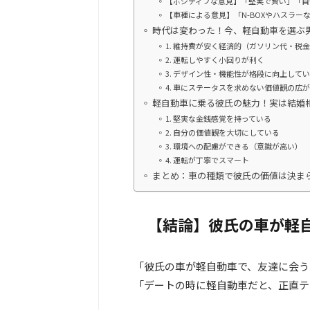
【ポジティブな意見】「堅実で賢い」「自
【車種による意見】「N-BOXやハスラー
時代は変わった！今、軽自動車を選ぶ
1. 維持費が安く経済的（ガソリン代・税
2. 運転しやすく小回りが利く
3. デザイン性・機能性が格段に向上して
4. 車にステータスを求めない価値観の広
軽自動車に乗る彼氏の魅力！実は結婚
1. 堅実な金銭感覚を持っている
2. 自分の価値観を大切にしている
3. 環境への配慮ができる（意識が高い）
4. 運転が丁寧でスマート
まとめ：車の種類で彼氏の価値は決ま
【結論】彼氏の車が軽
「彼氏の車が軽自動車で、友達に会う
「デートの時に軽自動車だと、正直テ